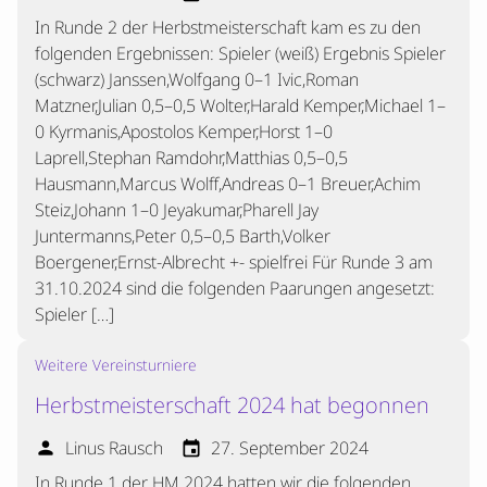
In Runde 2 der Herbstmeisterschaft kam es zu den
folgenden Ergebnissen: Spieler (weiß) Ergebnis Spieler
(schwarz) Janssen,Wolfgang 0–1 Ivic,Roman
Matzner,Julian 0,5–0,5 Wolter,Harald Kemper,Michael 1–
0 Kyrmanis,Apostolos Kemper,Horst 1–0
Laprell,Stephan Ramdohr,Matthias 0,5–0,5
Hausmann,Marcus Wolff,Andreas 0–1 Breuer,Achim
Steiz,Johann 1–0 Jeyakumar,Pharell Jay
Juntermanns,Peter 0,5–0,5 Barth,Volker
Boergener,Ernst-Albrecht +- spielfrei Für Runde 3 am
31.10.2024 sind die folgenden Paarungen angesetzt:
Spieler […]
Weitere Vereinsturniere
Herbstmeisterschaft 2024 hat begonnen
Linus Rausch
27. September 2024
person
event
In Runde 1 der HM 2024 hatten wir die folgenden