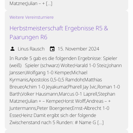
Matzner,Julian – + […]
Weitere Vereinsturniere
Herbstmeisterschaft Ergebnisse R5 &
Paarungen R6
Linus Rausch
15. November 2024
person
event
In Runde 5 gab es die folgenden Ergebnisse: Spieler
(weiß) Spieler (schwarz) Wolter,Harald 1-0 Steiz,Johann
Janssen,Wolfgang 1-0 Kemper,Michael
Kyrmanis,Apostolos 0,5-0,5 Ramdohr,Matthias
Breuer,Achim 1-0 Jeyakumar,Pharell Jay Ivic,Roman 1-0
Barth,Volker Hausmann,Marcus 0-1 Laprell,Stephan
Matzner,Julian + – Kemper,Horst Wolff,Andreas – +
Juntermanns,Peter Boergener,Ernst-Albrecht 1-0
Esser,Heinz Damit ergibt sich der folgende
Zwischenstand nach 5 Runden: # Name G […]