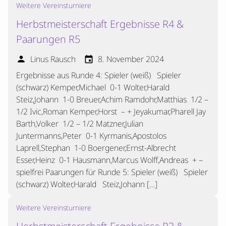
Weitere Vereinsturniere
Herbstmeisterschaft Ergebnisse R4 &
Paarungen R5
Linus Rausch
8. November 2024
person
event
Ergebnisse aus Runde 4: Spieler (weiß) Spieler
(schwarz) Kemper,Michael 0-1 Wolter,Harald
Steiz,Johann 1-0 Breuer,Achim Ramdohr,Matthias 1/2 –
1/2 Ivic,Roman Kemper,Horst – + Jeyakumar,Pharell Jay
Barth,Volker 1/2 – 1/2 Matzner,Julian
Juntermanns,Peter 0-1 Kyrmanis,Apostolos
Laprell,Stephan 1-0 Boergener,Ernst-Albrecht
Esser,Heinz 0-1 Hausmann,Marcus Wolff,Andreas + –
spielfrei Paarungen für Runde 5: Spieler (weiß) Spieler
(schwarz) Wolter,Harald Steiz,Johann […]
Weitere Vereinsturniere