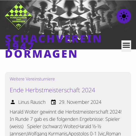
light_mode
SCHACHVEREIN
1947
menu
DORMAGEN
Home
Weitere Vereinsturniere
Beiträge
Ende Herbstmeisterschaft 2024
Mannschaften
Linus Rausch
29. November 2024
person
event
Ranglisten
Harald Wolter gewinnt die Herbstmeisterschaft 2024!
Termine
In Runde 7 gab es die folgenden Ergebnisse: Spieler
Verschiedenes
(weiss) Spieler (schwarz) Wolter,Harald ½-½
Kontakt
Jannsen,Wolfgang Kyrmanis,Apostolos 0-1 Ivic,Roman