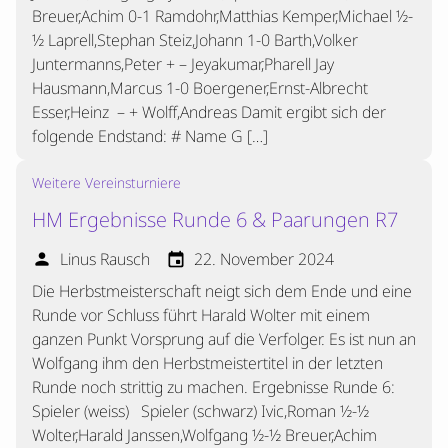
Breuer,Achim 0-1 Ramdohr,Matthias Kemper,Michael ½-
½ Laprell,Stephan Steiz,Johann 1-0 Barth,Volker
Juntermanns,Peter + – Jeyakumar,Pharell Jay
Hausmann,Marcus 1-0 Boergener,Ernst-Albrecht
Esser,Heinz – + Wolff,Andreas Damit ergibt sich der
folgende Endstand: # Name G […]
Weitere Vereinsturniere
HM Ergebnisse Runde 6 & Paarungen R7
Linus Rausch
22. November 2024
person
event
Die Herbstmeisterschaft neigt sich dem Ende und eine
Runde vor Schluss führt Harald Wolter mit einem
ganzen Punkt Vorsprung auf die Verfolger. Es ist nun an
Wolfgang ihm den Herbstmeistertitel in der letzten
Runde noch strittig zu machen. Ergebnisse Runde 6:
Spieler (weiss) Spieler (schwarz) Ivic,Roman ½-½
Wolter,Harald Janssen,Wolfgang ½-½ Breuer,Achim