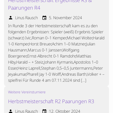
Herbstmeisterschaft Ergebnisse R3 &
Paarungen R4
Linus Rausch
5. November 2024
person
event
In Runde 3 der Herbstmeisterschaft kam es zu den
folgenden Ergebnissen: Spieler (weiß) Ergebnis Spieler
(schwarz) Ivic,Roman 0–1 Kemper,Michael Wolter,Harald
1-0 Kemper,Horst Breuer,Achim 1–0 Matzner,Julian
Hausmann,Marcus 0-1 Janssen,Wolfgang
Boergener,Ernst-Albrecht 0-1 Ramdohr,Matthias
Hiby,Harald – + Steiz,Johann Kyrmanis,Apostolos 1–0
Esser,Heinz Laprell,Stephan 0,5–0,5 Juntermanns,Peter
Jeyakumar,Pharell Jay 1-0 Wolff,Andreas Barth,Volker + –
spielfrei Für Runde 4 am 07.11.2024 sind […]
Weitere Vereinsturniere
Herbstmeisterschaft R2 Paarungen R3
Linus Rausch
12. Oktober 2024
person
event