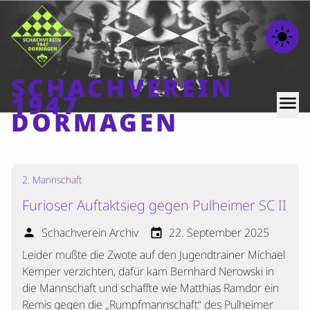
light_mode
SCHACHVEREIN
1947
menu
DORMAGEN
Home
2. Mannschaft
Beiträge
Furioser Auftaktsieg gegen Pulheimer SC II
Mannschaften
Schachverein Archiv
22. September 2025
person
event
Ranglisten
Leider mußte die Zwote auf den Jugendtrainer Michael
Termine
Kemper verzichten, dafür kam Bernhard Nerowski in
Verschiedenes
die Mannschaft und schaffte wie Matthias Ramdor ein
Kontakt
Remis gegen die „Rumpfmannschaft“ des Pulheimer