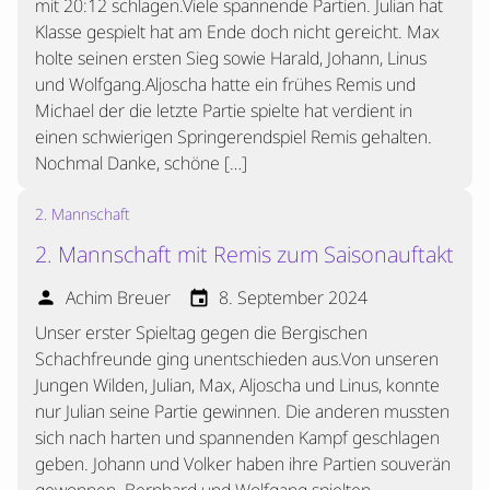
mit 20:12 schlagen.Viele spannende Partien. Julian hat
Klasse gespielt hat am Ende doch nicht gereicht. Max
holte seinen ersten Sieg sowie Harald, Johann, Linus
und Wolfgang.Aljoscha hatte ein frühes Remis und
Michael der die letzte Partie spielte hat verdient in
einen schwierigen Springerendspiel Remis gehalten.
Nochmal Danke, schöne […]
2. Mannschaft
2. Mannschaft mit Remis zum Saisonauftakt
Achim Breuer
8. September 2024
person
event
Unser erster Spieltag gegen die Bergischen
Schachfreunde ging unentschieden aus.Von unseren
Jungen Wilden, Julian, Max, Aljoscha und Linus, konnte
nur Julian seine Partie gewinnen. Die anderen mussten
sich nach harten und spannenden Kampf geschlagen
geben. Johann und Volker haben ihre Partien souverän