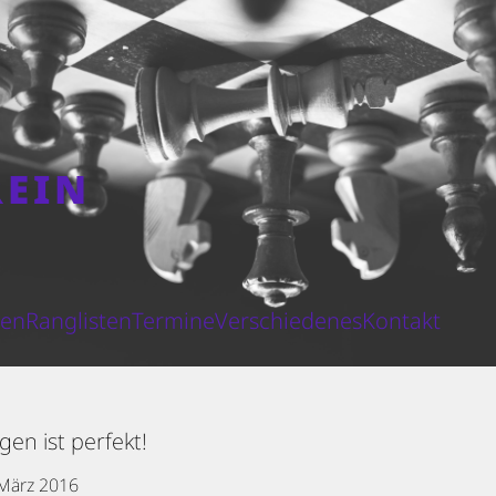
REIN
N
ten
Ranglisten
Termine
Verschiedenes
Kontakt
n ist perfekt!
 März 2016