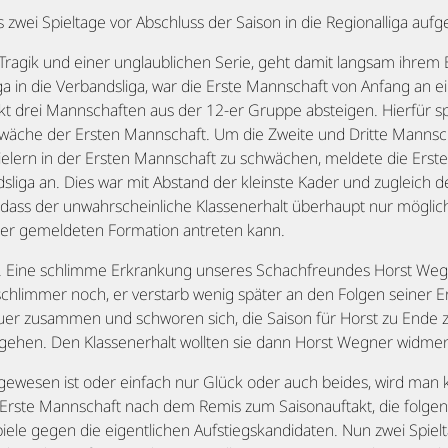
s zwei Spieltage vor Abschluss der Saison in die Regionalliga aufg
 Tragik und einer unglaublichen Serie, geht damit langsam ihre
iga in die Verbandsliga, war die Erste Mannschaft von Anfang an e
kt drei Mannschaften aus der 12-er Gruppe absteigen. Hierfür sp
chwäche der Ersten Mannschaft. Um die Zweite und Dritte Mannsc
ielern in der Ersten Mannschaft zu schwächen, meldete die Erste
sliga an. Dies war mit Abstand der kleinste Kader und zugleich de
r, dass der unwahrscheinliche Klassenerhalt überhaupt nur möglic
rer gemeldeten Formation antreten kann.
. Eine schlimme Erkrankung unseres Schachfreundes Horst Wegn
chlimmer noch, er verstarb wenig später an den Folgen seiner Er
rauer zusammen und schworen sich, die Saison für Horst zu Ende z
gehen. Den Klassenerhalt wollten sie dann Horst Wegner widme
gewesen ist oder einfach nur Glück oder auch beides, wird man 
 Erste Mannschaft nach dem Remis zum Saisonauftakt, die folgen
piele gegen die eigentlichen Aufstiegskandidaten. Nun zwei Spi