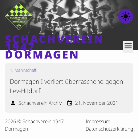
light_mode
SCHACHVEREIN
1947
menu
DORMAGEN
1. Mannschaft
Home
Dormagen I verliert überraschend gegen
Beiträge
Lev-Hitdorf!
Mannschaften
Schachverein Archiv
21. November 2021
person
event
Ranglisten
Termine
2026 © Schachverein 1947
Impressum
Verschiedenes
Dormagen
Datenschutzerklärung
Kontakt