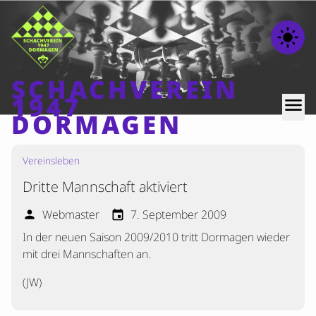
light_mode
SCHACHVEREIN
1947
menu
DORMAGEN
Vereinsleben
Home
Dritte Mannschaft aktiviert
Beiträge
Mannschaften
Webmaster
7. September 2009
person
event
In der neuen Saison 2009/2010 tritt Dormagen wieder
Ranglisten
mit drei Mannschaften an.
Termine
(JW)
Verschiedenes
Kontakt