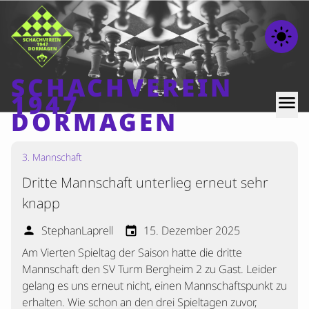
light_mode
SCHACHVEREIN
1947
menu
DORMAGEN
3. Mannschaft
Home
Dritte Mannschaft unterlieg erneut sehr
Beiträge
knapp
Mannschaften
StephanLaprell
15. Dezember 2025
person
event
Ranglisten
Am Vierten Spieltag der Saison hatte die dritte
Termine
Mannschaft den SV Turm Bergheim 2 zu Gast. Leider
Verschiedenes
gelang es uns erneut nicht, einen Mannschaftspunkt zu
erhalten. Wie schon an den drei Spieltagen zuvor,
Kontakt