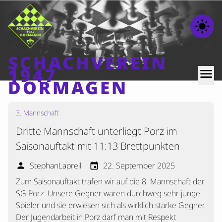
light_mode
SCHACHVEREIN
1947
menu
DORMAGEN
3. Mannschaft
Home
Dritte Mannschaft unterliegt Porz im
Beiträge
Saisonauftakt mit 11:13 Brettpunkten
Mannschaften
StephanLaprell
22. September 2025
person
event
Ranglisten
Zum Saisonauftakt trafen wir auf die 8. Mannschaft der
Termine
SG Porz. Unsere Gegner waren durchweg sehr junge
Verschiedenes
Spieler und sie erwiesen sich als wirklich starke Gegner.
Der Jugendarbeit in Porz darf man mit Respekt
Kontakt