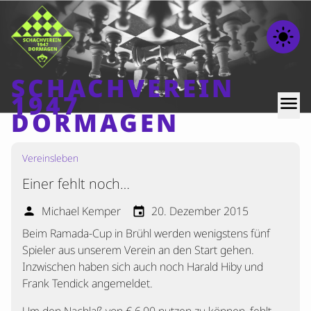
light_mode
SCHACHVEREIN
1947
menu
DORMAGEN
Vereinsleben
Home
Einer fehlt noch…
Beiträge
Mannschaften
Michael Kemper
20. Dezember 2015
person
event
Beim Ramada-Cup in Brühl werden wenigstens fünf
Ranglisten
Spieler aus unserem Verein an den Start gehen.
Termine
Inzwischen haben sich auch noch Harald Hiby und
Verschiedenes
Frank Tendick angemeldet.
Kontakt