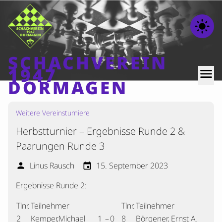
light_mode
SCHACHVEREIN
1947
menu
DORMAGEN
Weitere Vereinsturniere
Home
Herbstturnier – Ergebnisse Runde 2 &
Beiträge
Paarungen Runde 3
Mannschaften
Linus Rausch
15. September 2023
person
event
Ranglisten
Termine
Ergebnisse Runde 2:
Verschiedenes
Tlnr.
Teilnehmer
Tlnr.
Teilnehmer
Kontakt
2
Kemper,Michael
1
–
0
8
Börgener, Ernst A.