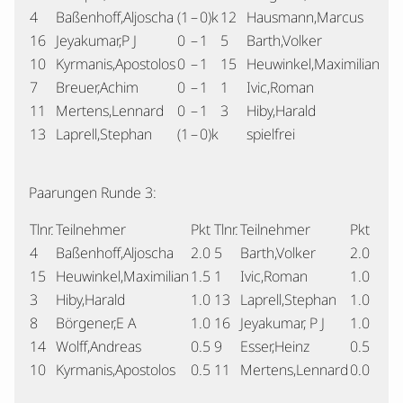
4
Baßenhoff,Aljoscha
(1
–
0)k
12
Hausmann,Marcus
16
Jeyakumar,P J
0
–
1
5
Barth,Volker
10
Kyrmanis,Apostolos
0
–
1
15
Heuwinkel,Maximilian
7
Breuer,Achim
0
–
1
1
Ivic,Roman
11
Mertens,Lennard
0
–
1
3
Hiby,Harald
13
Laprell,Stephan
(1
–
0)k
spielfrei
Paarungen Runde 3:
Tlnr.
Teilnehmer
Pkt
Tlnr.
Teilnehmer
Pkt
4
Baßenhoff,Aljoscha
2.0
5
Barth,Volker
2.0
15
Heuwinkel,Maximilian
1.5
1
Ivic,Roman
1.0
3
Hiby,Harald
1.0
13
Laprell,Stephan
1.0
8
Börgener,E A
1.0
16
Jeyakumar, P J
1.0
14
Wolff,Andreas
0.5
9
Esser,Heinz
0.5
10
Kyrmanis,Apostolos
0.5
11
Mertens,Lennard
0.0