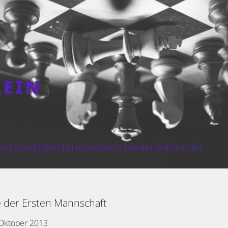
REIN
N
ten
Ranglisten
Termine
Verschiedenes
Kontakt
 der Ersten Mannschaft
 Oktober 2013