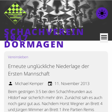
light_mode
SCHACHVEREIN
1947
menu
DORMAGEN
Vereinsleben
Home
Erneute unglückliche Niederlage der
Beiträge
Ersten Mannschaft
Mannschaften
Michael Kemper
11. November 2013
person
event
Ranglisten
Beim gestrigen 3:5 bei den Schachfreunden aus
Termine
Hitdorf war sicherlich mehr drin. Zunächst sah es auch
Verschiedenes
noch ganz gut aus. Nachdem Horst Wegner an Brett 4
und Jürgen Wimmer an Brett 1 ihre Partien Remis
Kontakt