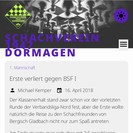
light_mode
SCHACHVEREIN
1947
menu
DORMAGEN
1. Mannschaft
Home
Erste verliert gegen BSF I
Beiträge
Mannschaften
Michael Kemper
16. April 2018
person
event
Der Klassenerhalt stand zwar schon vor der vorletzten
Ranglisten
Runde der Verbandsliga-Nord fest, aber die Erste wollte
Termine
natürlich die Reise zu den Schachfreunden von
Verschiedenes
Bergisch Gladbach nicht nur zum Spaß antreten.
Kontakt