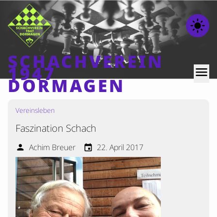
light_mode
SCHACHVEREIN
1947
menu
DORMAGEN
Vereinsleben
Home
Faszination Schach
Beiträge
Mannschaften
Achim Breuer
22. April 2017
person
event
Ranglisten
Termine
Verschiedenes
Kontakt