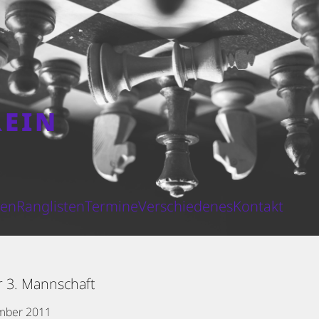
REIN
N
ten
Ranglisten
Termine
Verschiedenes
Kontakt
r 3. Mannschaft
mber 2011