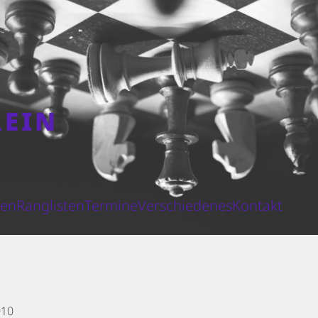
REIN
N
ten
Ranglisten
Termine
Verschiedenes
Kontakt
010