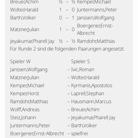
Breuer,Achim
½
–
½
Kemper,Michael
Wolter,Harald
1
–
0
Juntermanns,Peter
Barth,Volker
0
–
1
Janssen,Wolfgang
Boergener,Ernst-
Matzner,Julian
1
–
0
Albrecht
Jeyakumar,Pharell Jay
½
–
½
Ramdohr,Matthias
Für Runde 2 sind die folgenden Paarungen angesetzt:
Spieler W
Spieler S
Janssen,Wolfgang
–
Ivic,Roman
Matzner,Julian
–
Wolter,Harald
Kemper,Michael
–
Kyrmanis,Apostolos
Kemper,Horst
–
Laprell,Stephan
Ramdohr,Matthias
–
Hausmann,Marcus
Wolff,Andreas
–
Breuer,Achim
Steiz,Johann
–
Jeyakumar,Pharell Jay
Juntermanns,Peter
–
Barth,Volker
Boergener,Ernst-Albrecht
–
spielfrei