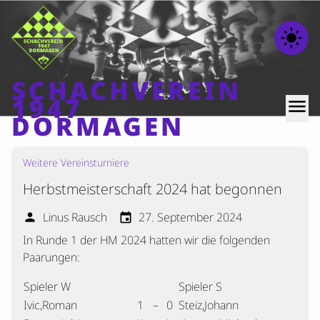
light_mode
SCHACHVEREIN
1947
menu
DORMAGEN
Weitere Vereinsturniere
Home
Herbstmeisterschaft 2024 hat begonnen
Beiträge
Mannschaften
Linus Rausch
27. September 2024
person
event
In Runde 1 der HM 2024 hatten wir die folgenden
Ranglisten
Paarungen:
Termine
Spieler W
Spieler S
Verschiedenes
Ivic,Roman
1
–
0
Steiz,Johann
Kontakt