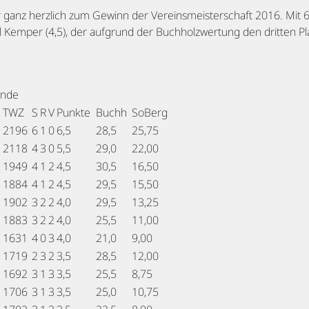
ganz herzlich zum Gewinn der Vereinsmeisterschaft 2016. Mit 6,
l Kemper (4,5), der aufgrund der Buchholzwertung den dritten P
unde
TWZ
S
R
V
Punkte
Buchh
SoBerg
2196
6
1
0
6,5
28,5
25,75
2118
4
3
0
5,5
29,0
22,00
1949
4
1
2
4,5
30,5
16,50
1884
4
1
2
4,5
29,5
15,50
1902
3
2
2
4,0
29,5
13,25
1883
3
2
2
4,0
25,5
11,00
1631
4
0
3
4,0
21,0
9,00
1719
2
3
2
3,5
28,5
12,00
1692
3
1
3
3,5
25,5
8,75
1706
3
1
3
3,5
25,0
10,75