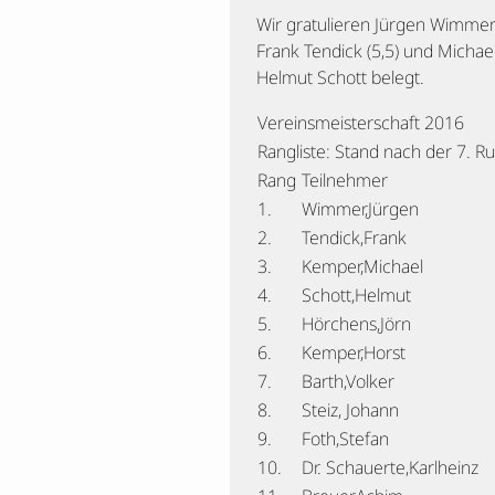
Wir gratulieren Jürgen Wimmer 
Frank Tendick (5,5) und Michae
Helmut Schott belegt.
Vereinsmeisterschaft 2016
Rangliste: Stand nach der 7. R
Rang
Teilnehmer
1.
Wimmer,Jürgen
2.
Tendick,Frank
3.
Kemper,Michael
4.
Schott,Helmut
5.
Hörchens,Jörn
6.
Kemper,Horst
7.
Barth,Volker
8.
Steiz, Johann
9.
Foth,Stefan
10.
Dr. Schauerte,Karlheinz