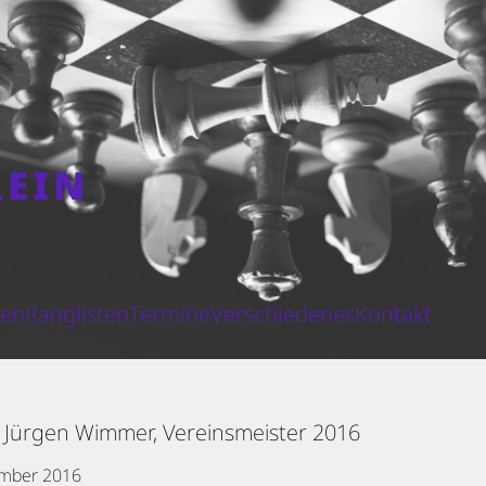
REIN
N
ten
Ranglisten
Termine
Verschiedenes
Kontakt
 Jürgen Wimmer, Vereinsmeister 2016
ember 2016