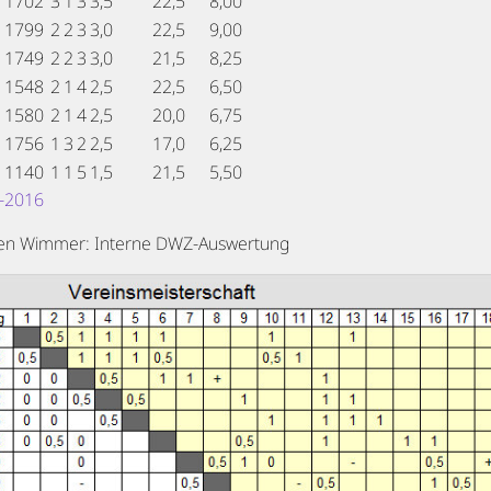
1702
3
1
3
3,5
22,5
8,00
1799
2
2
3
3,0
22,5
9,00
1749
2
2
3
3,0
21,5
8,25
1548
2
1
4
2,5
22,5
6,50
1580
2
1
4
2,5
20,0
6,75
1756
1
3
2
2,5
17,0
6,25
1140
1
1
5
1,5
21,5
5,50
-2016
gen Wimmer: Interne DWZ-Auswertung