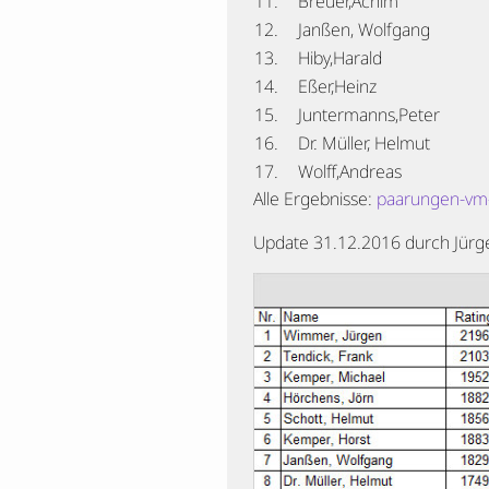
11.
Breuer,Achim
12.
Janßen, Wolfgang
13.
Hiby,Harald
14.
Eßer,Heinz
15.
Juntermanns,Peter
16.
Dr. Müller, Helmut
17.
Wolff,Andreas
Alle Ergebnisse:
paarungen-vm
Update 31.12.2016 durch Jür