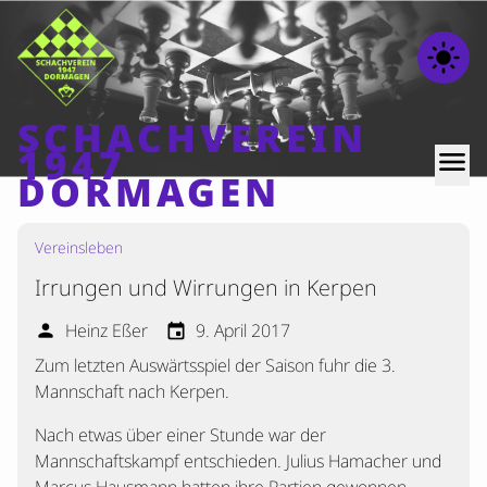
light_mode
SCHACHVEREIN
1947
menu
DORMAGEN
Vereinsleben
Home
Irrungen und Wirrungen in Kerpen
Beiträge
Mannschaften
Heinz Eßer
9. April 2017
person
event
Zum letzten Auswärtsspiel der Saison fuhr die 3.
Ranglisten
Mannschaft nach Kerpen.
Termine
Nach etwas über einer Stunde war der
Verschiedenes
Mannschaftskampf entschieden. Julius Hamacher und
Kontakt