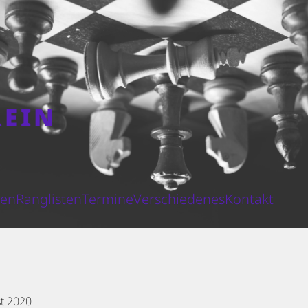
REIN
N
ten
Ranglisten
Termine
Verschiedenes
Kontakt
st 2020