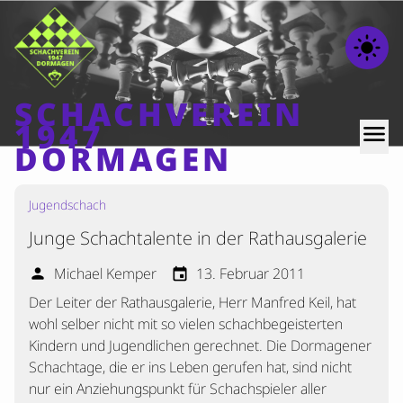
light_mode
SCHACHVEREIN
1947
menu
DORMAGEN
Jugendschach
Home
Junge Schachtalente in der Rathausgalerie
Beiträge
Mannschaften
Michael Kemper
13. Februar 2011
person
event
Der Leiter der Rathausgalerie, Herr Manfred Keil, hat
Ranglisten
wohl selber nicht mit so vielen schachbegeisterten
Termine
Kindern und Jugendlichen gerechnet. Die Dormagener
Verschiedenes
Schachtage, die er ins Leben gerufen hat, sind nicht
nur ein Anziehungspunkt für Schachspieler aller
Kontakt