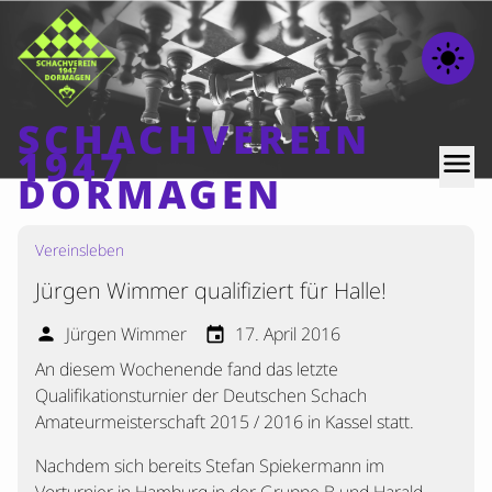
light_mode
SCHACHVEREIN
1947
menu
DORMAGEN
Vereinsleben
Home
Jürgen Wimmer qualifiziert für Halle!
Beiträge
Mannschaften
Jürgen Wimmer
17. April 2016
person
event
An diesem Wochenende fand das letzte
Ranglisten
Qualifikationsturnier der Deutschen Schach
Termine
Amateurmeisterschaft 2015 / 2016 in Kassel statt.
Verschiedenes
Nachdem sich bereits Stefan Spiekermann im
Kontakt