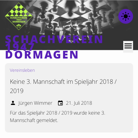
light_mode
SCHACHVEREIN
1947
menu
DORMAGEN
Vereinsleben
Home
Keine 3. Mannschaft im Spieljahr 2018 /
Beiträge
2019
Mannschaften
Jürgen Wimmer
21. Juli 2018
person
event
Ranglisten
Für das Spieljahr 2018 / 2019 wurde keine 3.
Termine
Mannschaft gemeldet.
Verschiedenes
Kontakt