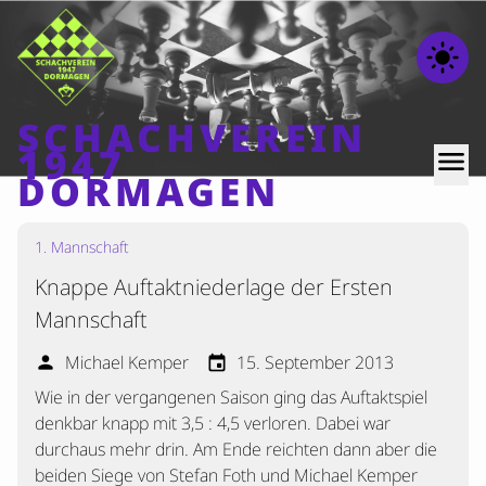
light_mode
SCHACHVEREIN
1947
menu
DORMAGEN
1. Mannschaft
Home
Knappe Auftaktniederlage der Ersten
Beiträge
Mannschaft
Mannschaften
Michael Kemper
15. September 2013
person
event
Ranglisten
Wie in der vergangenen Saison ging das Auftaktspiel
Termine
denkbar knapp mit 3,5 : 4,5 verloren. Dabei war
Verschiedenes
durchaus mehr drin. Am Ende reichten dann aber die
beiden Siege von Stefan Foth und Michael Kemper
Kontakt