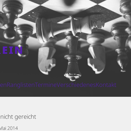
REIN
N
ten
Ranglisten
Termine
Verschiedenes
Kontakt
nicht gereicht
 Mai 2014