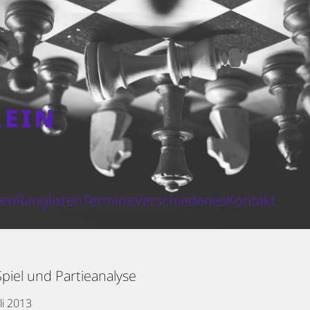
REIN
N
ten
Ranglisten
Termine
Verschiedenes
Kontakt
piel und Partieanalyse
uli 2013