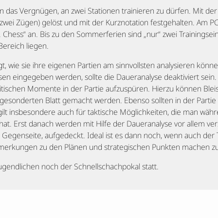
das Vergnügen, an zwei Stationen trainieren zu dürfen. Mit der 
zwei Zügen) gelöst und mit der Kurznotation festgehalten. Am P
hess“ an. Bis zu den Sommerferien sind „nur“ zwei Trainingsein
ereich liegen.
, wie sie ihre eigenen Partien am sinnvollsten analysieren könne
sen eingegeben werden, sollte die Daueranalyse deaktiviert sein.
ritischen Momente in der Partie aufzuspüren. Hierzu können Ble
gesonderten Blatt gemacht werden. Ebenso sollten in der Partie
ilt insbesondere auch für taktische Möglichkeiten, die man wäh
t hat. Erst danach werden mit Hilfe der Daueranalyse vor allem ve
 Gegenseite, aufgedeckt. Ideal ist es dann noch, wenn auch der T
nmerkungen zu den Plänen und strategischen Punkten machen z
Jugendlichen noch der Schnellschachpokal statt.