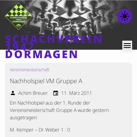
light_mode
SCHACHVEREIN
1947
menu
DORMAGEN
Vereinsmeisterschaft
Home
Nachholspiel VM Gruppe A
Beiträge
Mannschaften
Achim Breuer
11. März 2011
person
event
Ein Nachholspiel aus der 1. Runde der
Ranglisten
Vereinsmeisterschaft Gruppe A wurde gestern
Termine
ausgetragen:
Verschiedenes
M. Kemper – Dr. Weber 1 : 0
Kontakt