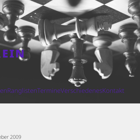
REIN
N
ten
Ranglisten
Termine
Verschiedenes
Kontakt
mber 2009