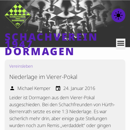
light_mode
SCHACHVEREIN
1947
menu
DORMAGEN
Vereinsleben
Home
Niederlage im Vierer-Pokal
Beiträge
Mannschaften
Michael Kemper
24. Januar 2016
person
event
Leider ist Dormagen aus dem Vierer-Pokal
Ranglisten
ausgeschieden. Bei den Schachfreunden von Hürth-
Termine
Berrenrath setzte es eine 1:3 Niederlage. Es war
Verschiedenes
sicherlich mehr drin, aber einige gute Stellungen
wurden noch zum Remis „verdaddelt“ oder gingen
Kontakt