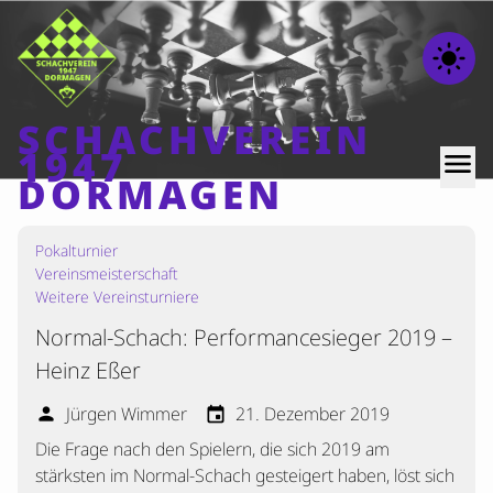
light_mode
SCHACHVEREIN
1947
menu
DORMAGEN
Pokalturnier
Home
Vereinsmeisterschaft
Beiträge
Weitere Vereinsturniere
Mannschaften
Normal-Schach: Performancesieger 2019 –
Heinz Eßer
Ranglisten
Termine
Jürgen Wimmer
21. Dezember 2019
person
event
Verschiedenes
Die Frage nach den Spielern, die sich 2019 am
stärksten im Normal-Schach gesteigert haben, löst sich
Kontakt