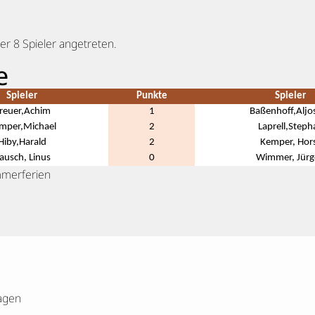
er 8 Spieler angetreten.
e
Spieler
Punkte
Spieler
reuer,Achim
1
Baßenhoff,Aljo
mper,Michael
2
Laprell,Steph
Hiby,Harald
2
Kemper, Hor
ausch, Linus
0
Wimmer, Jürg
merferien
agen