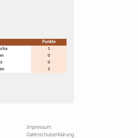
Punkte
scha
1
an
0
st
0
en
2
Impressum
Datenschutzerklärung