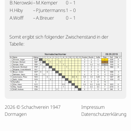
B.Nerowski
–
M.Kemper
0 – 1
H.Hiby
–
P.Juntermanns
1 – 0
A.Wolff
–
A.Breuer
0 – 1
Somit ergibt sich folgender Zwischenstand in der
Tabelle:
2026 © Schachverein 1947
Impressum
Dormagen
Datenschutzerklärung