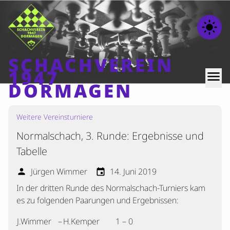
light_mode
SCHACHVEREIN
1947
menu
DORMAGEN
Weitere Vereinsturniere
Home
Normalschach, 3. Runde: Ergebnisse und
Beiträge
Tabelle
Mannschaften
Jürgen Wimmer
14. Juni 2019
person
event
Ranglisten
In der dritten Runde des Normalschach-Turniers kam
Termine
es zu folgenden Paarungen und Ergebnissen:
Verschiedenes
J.Wimmer
–
H.Kemper
1 – 0
Kontakt