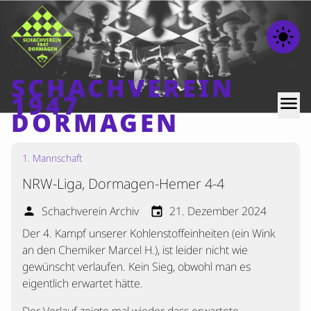
light_mode
SCHACHVEREIN
1947
menu
DORMAGEN
1. Mannschaft
Home
NRW-Liga, Dormagen-Hemer 4-4
Beiträge
Mannschaften
Schachverein Archiv
21. Dezember 2024
person
event
Der 4. Kampf unserer Kohlenstoffeinheiten (ein Wink
Ranglisten
an den Chemiker Marcel H.), ist leider nicht wie
Termine
gewünscht verlaufen. Kein Sieg, obwohl man es
Verschiedenes
eigentlich erwartet hätte.
Kontakt