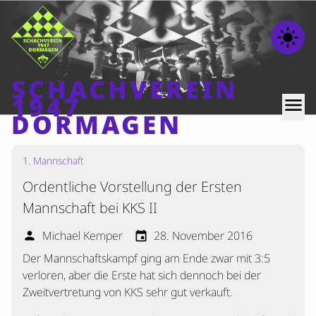
light_mode
SCHACHVEREIN
1947
menu
DORMAGEN
1. Mannschaft
Home
Ordentliche Vorstellung der Ersten
Beiträge
Mannschaft bei KKS II
Mannschaften
Michael Kemper
28. November 2016
person
event
Ranglisten
Der Mannschaftskampf ging am Ende zwar mit 3:5
Termine
verloren, aber die Erste hat sich dennoch bei der
Verschiedenes
Zweitvertretung von KKS sehr gut verkauft.
Kontakt