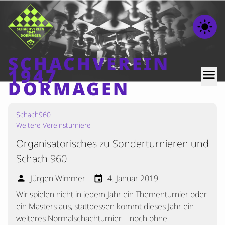
light_mode
SCHACHVEREIN
1947
menu
DORMAGEN
Schach960
Home
Weitere Vereinsturniere
Beiträge
Organisatorisches zu Sonderturnieren und
Mannschaften
Schach 960
Ranglisten
Jürgen Wimmer
4. Januar 2019
person
event
Termine
Wir spielen nicht in jedem Jahr ein Thementurnier oder
Verschiedenes
ein Masters aus, stattdessen kommt dieses Jahr ein
weiteres Normalschachturnier – noch ohne
Kontakt