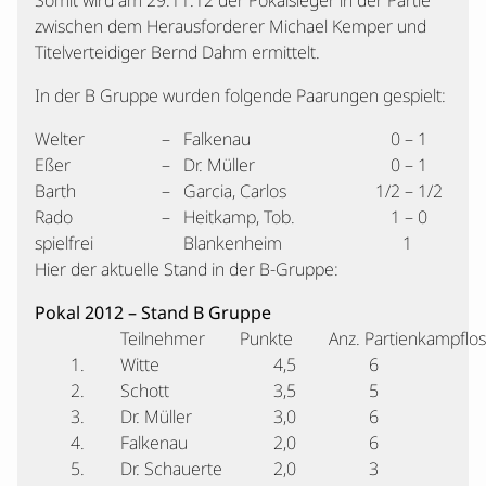
Somit wird am 29.11.12 der Pokalsieger in der Partie
zwischen dem Herausforderer Michael Kemper und
Titelverteidiger Bernd Dahm ermittelt.
In der B Gruppe wurden folgende Paarungen gespielt:
Welter
–
Falkenau
0 – 1
Eßer
–
Dr. Müller
0 – 1
Barth
–
Garcia, Carlos
1/2 – 1/2
Rado
–
Heitkamp, Tob.
1 – 0
spielfrei
Blankenheim
1
Hier der aktuelle Stand in der B-Gruppe:
Pokal 2012 – Stand B Gruppe
Teilnehmer
Punkte
Anz. Partien
kampflos
1.
Witte
4,5
6
2.
Schott
3,5
5
3.
Dr. Müller
3,0
6
4.
Falkenau
2,0
6
5.
Dr. Schauerte
2,0
3