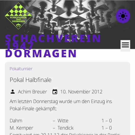
light_mode
SCHACHVEREIN
1947
menu
DORMAGEN
Pokalturnier
Home
Pokal Halbfinale
Beiträge
Mannschaften
Achim Breuer
10. November 2012
person
event
Am letzten Donnerstag wurde um den Einzug ins
Ranglisten
Pokal-Finale gekämpft:
Termine
Dahm
–
Witte
1 – 0
Verschiedenes
M. Kemper
–
Tendick
1 – 0
Kontakt