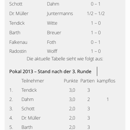
Schott
Dahm
0 – 1
Dr. Müller
Juntermanns
1/2 – 1/2
Tendick
Witte
1 – 0
Barth
Breuer
1 – 0
Falkenau
Foth
0 – 1
Radostin
Wolff
1 – 0
Die aktuelle Tabelle sieht wie folgt aus:
Pokal 2013 – Stand nach der 3. Runde
Teilnehmer
Punkte
Partien
kampflos
1.
Tendick
3,0
3
2.
Dahm
3,0
2
1
3.
Schott
2,0
3
4.
Dr. Müller
2,0
3
5.
Barth
2,0
3