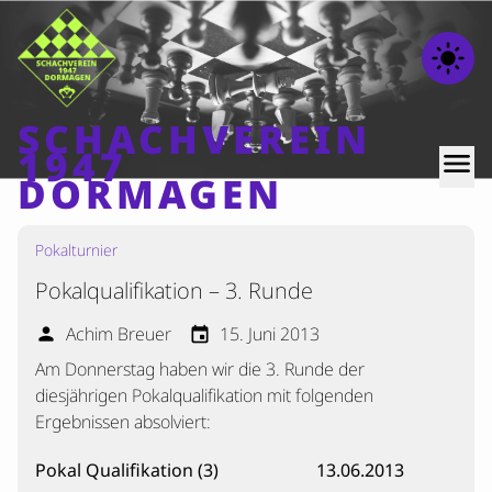
light_mode
SCHACHVEREIN
1947
menu
DORMAGEN
Pokalturnier
Home
Pokalqualifikation – 3. Runde
Beiträge
Mannschaften
Achim Breuer
15. Juni 2013
person
event
Am Donnerstag haben wir die 3. Runde der
Ranglisten
diesjährigen Pokalqualifikation mit folgenden
Termine
Ergebnissen absolviert:
Verschiedenes
Pokal Qualifikation (3)
13.06.2013
Kontakt