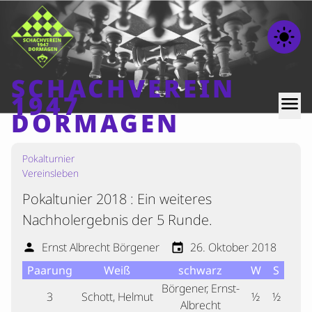
light_mode
SCHACHVEREIN
1947
menu
DORMAGEN
Pokalturnier
Home
Vereinsleben
Beiträge
Pokaltunier 2018 : Ein weiteres
Mannschaften
Nachholergebnis der 5 Runde.
Ranglisten
Ernst Albrecht Börgener
26. Oktober 2018
person
event
Termine
Paarung
Weiß
schwarz
W
S
Verschiedenes
Börgener, Ernst-
3
Schott, Helmut
½
½
Albrecht
Kontakt