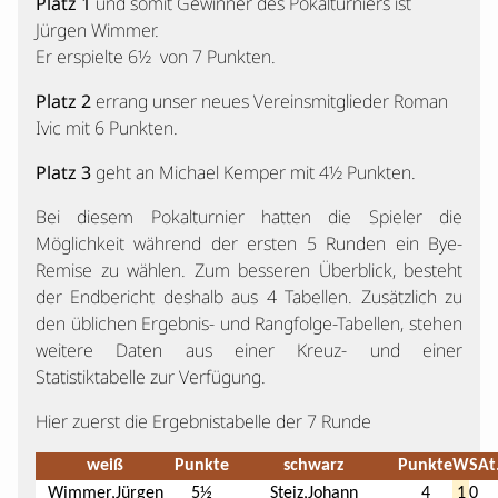
Platz 1
und somit Gewinner des Pokalturniers ist
Jürgen Wimmer.
Er erspielte 6½ von 7 Punkten.
Platz 2
errang unser neues Vereinsmitglieder Roman
Ivic mit 6 Punkten.
Platz 3
geht an Michael Kemper mit 4½ Punkten.
Bei diesem Pokalturnier hatten die Spieler die
Möglichkeit während der ersten 5 Runden ein Bye-
Remise zu wählen. Zum besseren Überblick, besteht
der Endbericht deshalb aus 4 Tabellen. Zusätzlich zu
den üblichen Ergebnis- und Rangfolge-Tabellen, stehen
weitere Daten aus einer Kreuz- und einer
Statistiktabelle zur Verfügung.
Hier zuerst die Ergebnistabelle der 7 Runde
weiß
Punkte
schwarz
Punkte
W
S
At
Wimmer,Jürgen
5½
Steiz,Johann
4
1
0