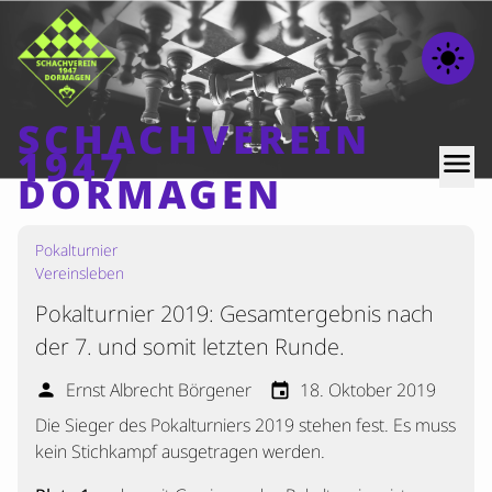
light_mode
SCHACHVEREIN
1947
menu
DORMAGEN
Pokalturnier
Home
Vereinsleben
Beiträge
Pokalturnier 2019: Gesamtergebnis nach
Mannschaften
der 7. und somit letzten Runde.
Ranglisten
Ernst Albrecht Börgener
18. Oktober 2019
person
event
Termine
Die Sieger des Pokalturniers 2019 stehen fest. Es muss
Verschiedenes
kein Stichkampf ausgetragen werden.
Kontakt