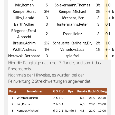
Ivic,Roman
5
Spiekermann,Thomas
3½
1
0
Kemper,Horst
3½
Kemper,Michael
3½
–
+
k
Hiby,Harald
3
Hörchens,Jörn
3
–
+
k
Barth,Volker
3
Juntermanns,Peter
3
0
1
Börgener,Ernst-
2
Esser,Heinz
3
0
1
Albrecht
Breuer,Achim
2½
Schauerte,Karlheinz,Dr,
2½
1
0
Wolff,Andreas
1½
Vanselow,Luca
1½
+
–
k
Nerowski,Bernhard
3
spielfrei
+
–
k
Hier die Rangfolge nach der 7.Runde, und somit das
Endergebnis.
Nochmals der Hinweise, es wurden bei der
Feinwertung 2 Streichwertungen angewendet.
Rang
Teilnehmer
G
S
R
V
Bye
Punkte
Buchh
SoBerg
1
Wimmer,Jürgen
7
6
1
0
6,5
21,0
20,50
2
Ivic,Roman
7
6
0
1
6,0
23,0
20,00
3
Kemper,Michael
6
3
2
1
Runde 4
4,5
21,0
13,00