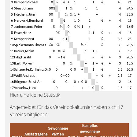
3
Kemper,Michael
0
½
½
+
1
1
½
4,5
21
4
Steiz,Johann
0
0
½
1
½
1
1
4
24,5
5
Hörchens,Jörn
0
0
½
½
1
+
+
4
23,5
6
Nerowski,Bernhard
0
½
1
0
1
½
+
4
19
7
Juntermanns,Peter
½
½
0
½
½
1
+
4
18,5
8
Esser,Heinz
0
½
0
1
1
½
+
4
16
9
Kemper,Horst
0
0
–
1
1
1
½
3,5
25
10
Spiekermann,Thomas
½
0
½
½
½
1
½
3,5
23,5
11
Breuer,Achim
0
0
0
½
1
1
+
3,5
19
12
Hiby,Harald
0
–
1
½
–
½
+
3
20,5
13
Barth,Volker
0
½
–
1
–
½
+
3
13,5
14
Schauerte,Karlheinz,Dr.
0
0
0
0
+
1
½
2,5
20,5
15
Wolff,Andreas
0
–
0
0
+
½
+
2,5
17
16
Börgener,Ernst-A.
0
0
0
+
0
0
1
2
18
17
Vanselow,Luca
0
–
–
+
–
0
½
1,5
17
Hier eine kleine Statistik
Angemeldet für das Vereinpokalturnier haben sich 17
Vereinsmitglieder.
Kampflos
Gewonnene
gewonnene
Ausgetragene
Partien