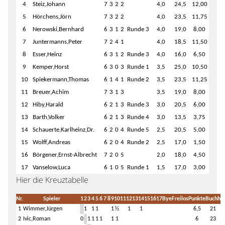
4
Steiz,Johann
7
3
2
2
4,0
24,5
12,00
5
Hörchens,Jörn
7
3
2
2
4,0
23,5
11,75
6
Nerowski,Bernhard
6
3
1
2
Runde 3
4,0
19,0
8,00
7
Juntermanns,Peter
7
2
4
1
4,0
18,5
11,50
8
Esser,Heinz
6
3
1
2
Runde 3
4,0
16,0
6,50
9
Kemper,Horst
6
3
0
3
Runde 1
3,5
25,0
10,50
10
Spiekermann,Thomas
6
1
4
1
Runde 2
3,5
23,5
11,25
11
Breuer,Achim
7
3
1
3
3,5
19,0
8,00
12
Hiby,Harald
6
2
1
3
Runde 3
3,0
20,5
6,00
13
Barth,Volker
6
2
1
3
Runde 4
3,0
13,5
3,75
14
Schauerte,Karlheinz,Dr.
6
2
0
4
Runde 5
2,5
20,5
5,00
15
Wolff,Andreas
6
2
0
4
Runde 2
2,5
17,0
1,50
16
Börgener,Ernst-Albrecht
7
2
0
5
2,0
18,0
4,50
17
Vanselow,Luca
6
1
0
5
Runde 1
1,5
17,0
3,00
Hier die Kreuztabelle
Nr.
Spieler
1
2
3
4
5
6
7
8
9
10
11
12
13
14
15
16
17
Bye
Freilos
Punkte
Buchh
1
Wimmer,Jürgen
1
1
1
1
½
1
1
6,5
21
2
Ivic,Roman
0
1
1
1
1
1
1
6
23