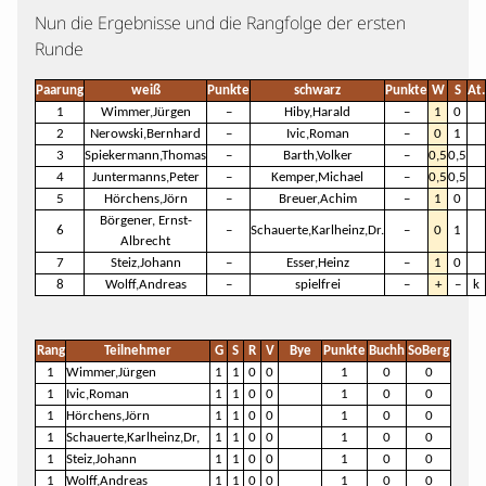
Nun die Ergebnisse und die Rangfolge der ersten
Runde
Paarung
weiß
Punkte
schwarz
Punkte
W
S
At.
1
Wimmer,Jürgen
–
Hiby,Harald
–
1
0
2
Nerowski,Bernhard
–
Ivic,Roman
–
0
1
3
Spiekermann,Thomas
–
Barth,Volker
–
0,5
0,5
4
Juntermanns,Peter
–
Kemper,Michael
–
0,5
0,5
5
Hörchens,Jörn
–
Breuer,Achim
–
1
0
Börgener, Ernst-
6
–
Schauerte,Karlheinz,Dr.
–
0
1
Albrecht
7
Steiz,Johann
–
Esser,Heinz
–
1
0
8
Wolff,Andreas
–
spielfrei
–
+
–
k
Rang
Teilnehmer
G
S
R
V
Bye
Punkte
Buchh
SoBerg
1
Wimmer,Jürgen
1
1
0
0
1
0
0
1
Ivic,Roman
1
1
0
0
1
0
0
1
Hörchens,Jörn
1
1
0
0
1
0
0
1
Schauerte,Karlheinz,Dr,
1
1
0
0
1
0
0
1
Steiz,Johann
1
1
0
0
1
0
0
1
Wolff,Andreas
1
1
0
0
1
0
0