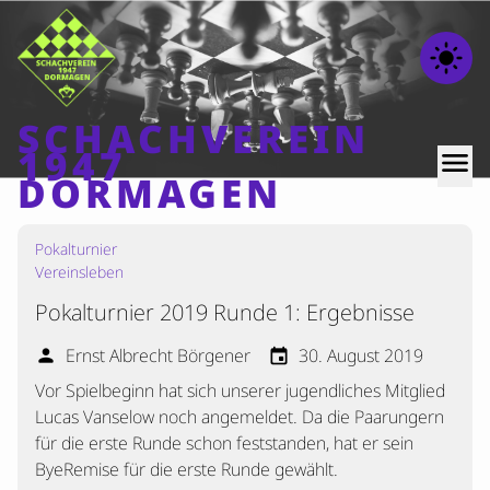
light_mode
SCHACHVEREIN
1947
menu
DORMAGEN
Pokalturnier
Home
Vereinsleben
Beiträge
Pokalturnier 2019 Runde 1: Ergebnisse
Mannschaften
Ernst Albrecht Börgener
30. August 2019
person
event
Ranglisten
Vor Spielbeginn hat sich unserer jugendliches Mitglied
Termine
Lucas Vanselow noch angemeldet. Da die Paarungern
Verschiedenes
für die erste Runde schon feststanden, hat er sein
ByeRemise für die erste Runde gewählt.
Kontakt