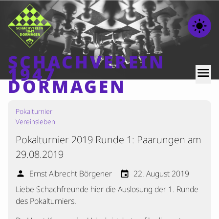
light_mode
SCHACHVEREIN
1947
menu
DORMAGEN
Pokalturnier
Home
Vereinsleben
Beiträge
Pokalturnier 2019 Runde 1: Paarungen am
Mannschaften
29.08.2019
Ranglisten
Ernst Albrecht Börgener
22. August 2019
person
event
Termine
Liebe Schachfreunde hier die Auslosung der 1. Runde
Verschiedenes
des Pokalturniers.
Kontakt