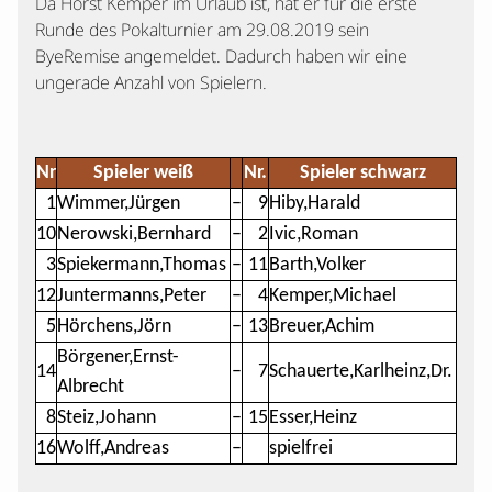
Da Horst Kemper im Urlaub ist, hat er für die erste
Runde des Pokalturnier am 29.08.2019 sein
ByeRemise angemeldet. Dadurch haben wir eine
ungerade Anzahl von Spielern.
Nr
Spieler weiß
Nr.
Spieler schwarz
1
Wimmer,Jürgen
–
9
Hiby,Harald
10
Nerowski,Bernhard
–
2
Ivic,Roman
3
Spiekermann,Thomas
–
11
Barth,Volker
12
Juntermanns,Peter
–
4
Kemper,Michael
5
Hörchens,Jörn
–
13
Breuer,Achim
Börgener,Ernst-
14
–
7
Schauerte,Karlheinz,Dr.
Albrecht
8
Steiz,Johann
–
15
Esser,Heinz
16
Wolff,Andreas
–
spielfrei