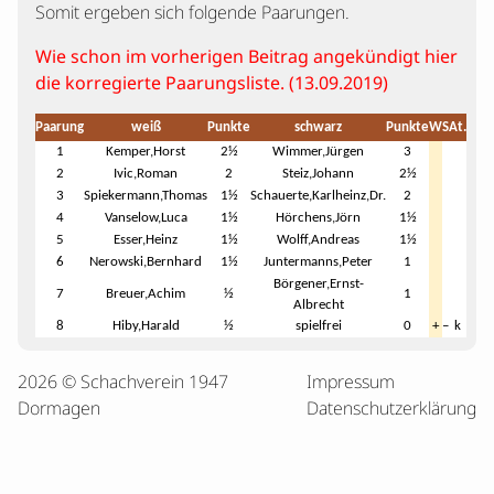
Somit ergeben sich folgende Paarungen.
Wie schon im vorherigen Beitrag angekündigt hier
die korregierte Paarungsliste. (13.09.2019)
Paarung
weiß
Punkte
schwarz
Punkte
W
S
At.
1
Kemper,Horst
2½
Wimmer,Jürgen
3
2
Ivic,Roman
2
Steiz,Johann
2½
3
Spiekermann,Thomas
1½
Schauerte,Karlheinz,Dr.
2
4
Vanselow,Luca
1½
Hörchens,Jörn
1½
5
Esser,Heinz
1½
Wolff,Andreas
1½
6
Nerowski,Bernhard
1½
Juntermanns,Peter
1
Börgener,Ernst-
7
Breuer,Achim
½
1
Albrecht
8
Hiby,Harald
½
spielfrei
0
+
–
k
2026 © Schachverein 1947
Impressum
Dormagen
Datenschutzerklärung