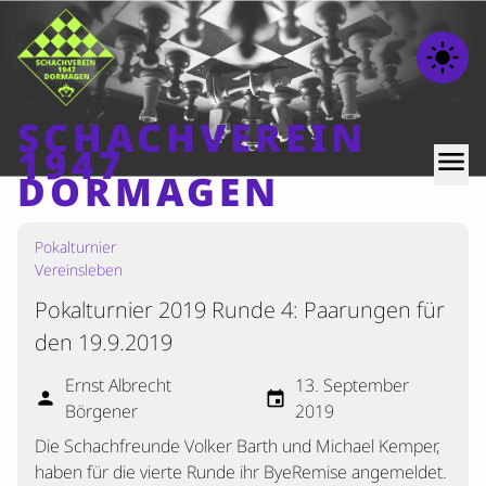
light_mode
SCHACHVEREIN
1947
menu
DORMAGEN
Pokalturnier
Home
Vereinsleben
Beiträge
Pokalturnier 2019 Runde 4: Paarungen für
Mannschaften
den 19.9.2019
Ranglisten
Ernst Albrecht
13. September
person
event
Termine
Börgener
2019
Verschiedenes
Die Schachfreunde Volker Barth und Michael Kemper,
haben für die vierte Runde ihr ByeRemise angemeldet.
Kontakt