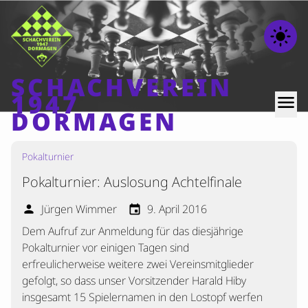
light_mode
SCHACHVEREIN
1947
menu
DORMAGEN
Pokalturnier
Home
Pokalturnier: Auslosung Achtelfinale
Beiträge
Mannschaften
Jürgen Wimmer
9. April 2016
person
event
Dem Aufruf zur Anmeldung für das diesjährige
Ranglisten
Pokalturnier vor einigen Tagen sind
Termine
erfreulicherweise weitere zwei Vereinsmitglieder
Verschiedenes
gefolgt, so dass unser Vorsitzender Harald Hiby
insgesamt 15 Spielernamen in den Lostopf werfen
Kontakt