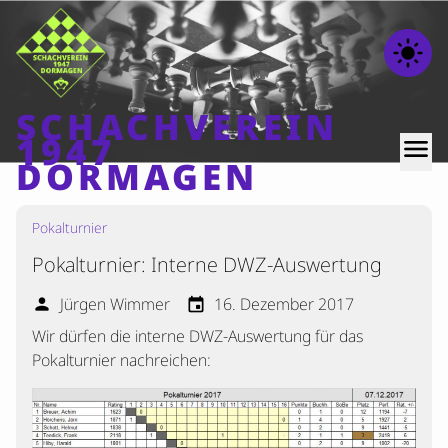
light_mode
SCHACHVEREIN
1947
menu
DORMAGEN
Pokalturnier
Home
Pokalturnier: Interne DWZ-Auswertung
Beiträge
Mannschaften
Jürgen Wimmer
16. Dezember 2017
person
event
Wir dürfen die interne DWZ-Auswertung für das
Ranglisten
Pokalturnier nachreichen:
Termine
Verschiedenes
Kontakt