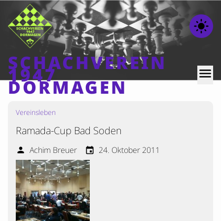
light_mode
SCHACHVEREIN
1947
menu
DORMAGEN
Vereinsleben
Home
Ramada-Cup Bad Soden
Beiträge
Mannschaften
Achim Breuer
24. Oktober 2011
person
event
Ranglisten
Termine
Verschiedenes
Kontakt