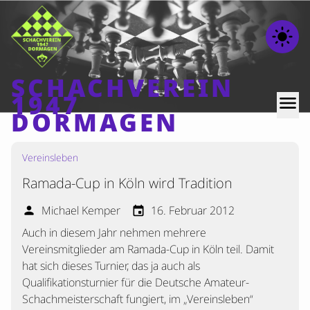
light_mode
SCHACHVEREIN
1947
menu
DORMAGEN
Vereinsleben
Home
Ramada-Cup in Köln wird Tradition
Beiträge
Mannschaften
Michael Kemper
16. Februar 2012
person
event
Auch in diesem Jahr nehmen mehrere
Ranglisten
Vereinsmitglieder am Ramada-Cup in Köln teil. Damit
Termine
hat sich dieses Turnier, das ja auch als
Verschiedenes
Qualifikationsturnier für die Deutsche Amateur-
Schachmeisterschaft fungiert, im „Vereinsleben“
Kontakt