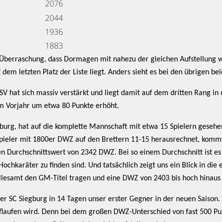
2076
2044
1936
1883
ine Überraschung, dass Dormagen mit nahezu der gleichen Aufstellung w
 dem letzten Platz der Liste liegt. Anders sieht es bei den übrigen be
V hat sich massiv verstärkt und liegt damit auf dem dritten Rang i
um Vorjahr um etwa 80 Punkte erhöht.
iegburg, hat auf die komplette Mannschaft mit etwa 15 Spielern gese
pieler mit 1800er DWZ auf den Brettern 11-15 herausrechnet, komm
n Durchschnittswert von 2342 DWZ. Bei so einem Durchschnitt ist es
Hochkaräter zu finden sind. Und tatsächlich zeigt uns ein Blick in die
allesamt den GM-Titel tragen und eine DWZ von 2403 bis hoch hinaus 
ser SC Siegburg in 14 Tagen unser erster Gegner in der neuen Saison. 
laufen wird. Denn bei dem großen DWZ-Unterschied von fast 500 Pun