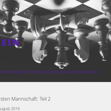
REIN
N
ten
Ranglisten
Termine
Verschiedenes
Kontakt
sten Mannschaft: Teil 2
August 2016