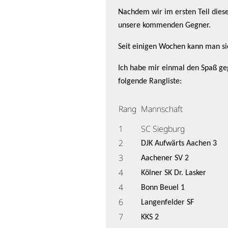
Nachdem wir im ersten Teil diese
unsere kommenden Gegner.
Seit einigen Wochen kann man s
Ich habe mir einmal den Spaß g
folgende Rangliste:
Rang
Mannschaft
1
SC Siegburg
2
DJK Aufwärts Aachen 3
3
Aachener SV 2
4
Kölner SK Dr. Lasker
4
Bonn Beuel 1
6
Langenfelder SF
7
KKS 2