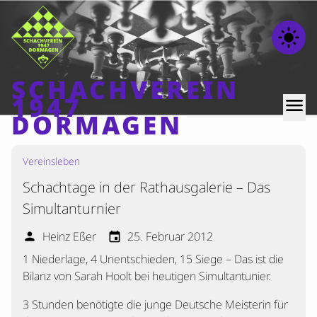
light_mode
SCHACHVEREIN
1947
menu
DORMAGEN
Vereinsleben
Home
Schachtage in der Rathausgalerie – Das
Beiträge
Simultanturnier
Mannschaften
Heinz Eßer
25. Februar 2012
person
event
Ranglisten
1 Niederlage, 4 Unentschieden, 15 Siege – Das ist die
Termine
Bilanz von Sarah Hoolt bei heutigen Simultantunier.
Verschiedenes
3 Stunden benötigte die junge Deutsche Meisterin für
Kontakt