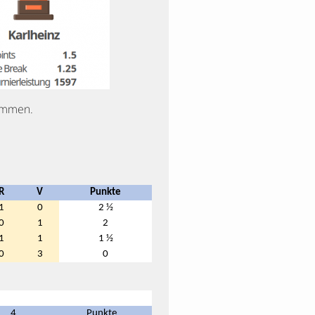
nommen.
R
V
Punkte
1
0
2 ½
0
1
2
1
1
1 ½
0
3
0
4
Punkte