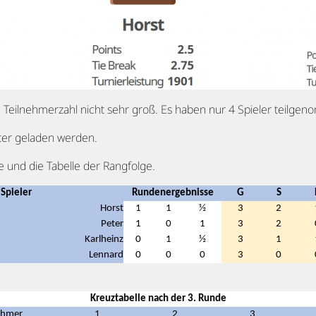
 Teilnehmerzahl nicht sehr groß. Es haben nur 4 Spieler teilge
er geladen werden.
 und die Tabelle der Rangfolge.
Spieler
Rundenergebnisse
G
S
Horst
1
1
½
3
2
Peter
1
0
1
3
2
Karlheinz
0
1
½
3
1
Lennard
0
0
0
3
0
Kreuztabelle nach der 3. Runde
ehmer
1
2
3