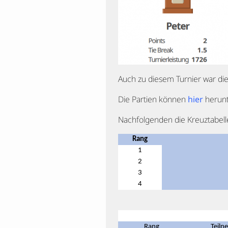
Auch zu diesem Turnier war die
Die Partien können
hier
herunt
Nachfolgenden die Kreuztabelle
Rang
1
2
3
4
Rang
Teiln