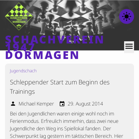
light_mode
SCHACHVEREIN
1947
menu
DORMAGEN
Jugendschach
Home
Schleppender Start zum Beginn des
Beiträge
Trainings
Mannschaften
Michael Kemper
29. August 2014
person
event
Ranglisten
Bei den Jugendlichen waren einige wohl noch im
Termine
Ferienmodus. Erfreulich immerhin, dass zwei neue
Verschiedenes
Jugendliche den Weg ins Spiellokal fanden. Der
Schwerpunkt lag gestern im taktischen Bereich. Hier
Kontakt