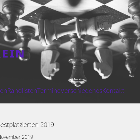
REIN
N
ten
Ranglisten
Termine
Verschiedenes
Kontakt
Bestplatzierten 2019
November 2019